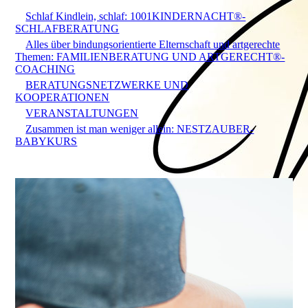
Schlaf Kindlein, schlaf: 1001KINDERNACHT®-
SCHLAFBERATUNG
Alles über bindungsorientierte Elternschaft und artgerechte
Themen: FAMILIENBERATUNG UND ARTGERECHT®-
COACHING
BERATUNGSNETZWERKE UND
KOOPERATIONEN
VERANSTALTUNGEN
Zusammen ist man weniger allein: NESTZAUBER-
BABYKURS